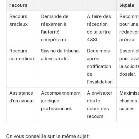
recours
légale
Recours
Demande de
À faire dès
Recomm
gracieux
réexamen à
réception
pour une
l’autorité
de la lettre
rédactio
compétente.
48SI.
précise.
Recours
Saisine du tribunal
Deux mois
Essentie
contentieux
administratif.
après
pour éva
notification
la solidit
de
dossier.
l’invalidation.
Assistance
Accompagnement
À envisager
Maximise
d’un avocat
juridique
dès le
chances
professionnel.
début des
succès.
recours.
On vous conseille sur le même sujet: